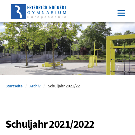
Direkt
Direkt
Direkt
Direkt
zum
zum
zur
zum
Inhalt
Hauptmenu
Suche
Footer
(Eingabetaste)
(Eingabetaste)
(Eingabetaste)
(Eingabetaste)
Startseite
Archiv
Schuljahr 2021/22
Schuljahr 2021/2022