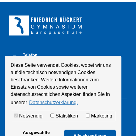
Telefon
+49 211 8998310
Diese Seite verwendet Cookies, wobei wir uns
auf die technisch notwendigen Cookies
E-Mail
beschränken. Weitere Informationen zum
Mail schreiben
Einsatz von Cookies sowie weiteren
datenschutzrechtlichen Aspekten finden Sie in
unserer
Datenschutzerklärung.
© 2021 Friedrich-Rückert-Gymnasium
Notwendig
Statistiken
Marketing
Datenschutz
Impressum
Ausgewählte
Alle akzeptieren