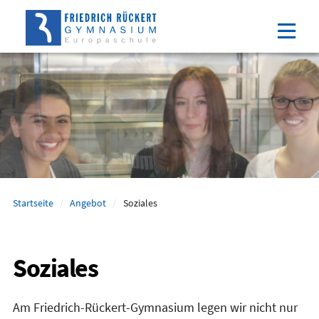
Direkt
Direkt
Direkt
Direkt
zum
zum
zur
zum
Inhalt
Hauptmenu
Suche
Footer
(Eingabetaste)
(Eingabetaste)
(Eingabetaste)
(Eingabetaste)
Startseite
Angebot
Soziales
Soziales
Am Friedrich-Rückert-Gymnasium legen wir nicht nur