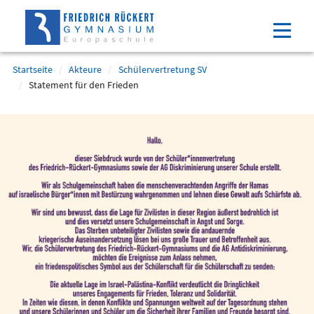
Direkt
Direkt
Direkt
Direkt
zum
zum
zur
zum
Inhalt
Hauptmenu
Suche
Footer
(Eingabetaste)
(Eingabetaste)
(Eingabetaste)
(Eingabetaste)
Startseite
Akteure
Schülervertretung SV
Statement für den Frieden