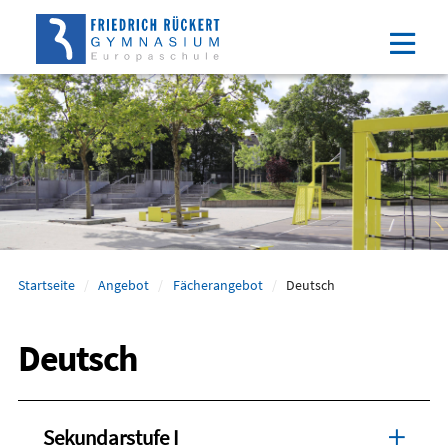
Direkt
Direkt
Direkt
Direkt
zum
zum
zur
zum
Inhalt
Hauptmenu
Suche
Footer
(Eingabetaste)
(Eingabetaste)
(Eingabetaste)
(Eingabetaste)
Startseite
Angebot
Fächerangebot
Deutsch
Deutsch
Sekundarstufe I