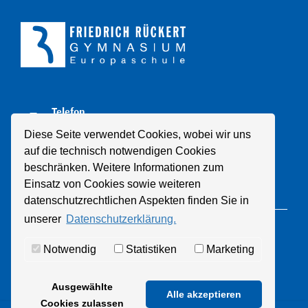
Telefon
+49 211 8998310
Diese Seite verwendet Cookies, wobei wir uns
auf die technisch notwendigen Cookies
E-Mail
beschränken. Weitere Informationen zum
Mail schreiben
Einsatz von Cookies sowie weiteren
datenschutzrechtlichen Aspekten finden Sie in
unserer
Datenschutzerklärung.
© 2021 Friedrich-Rückert-Gymnasium
Notwendig
Statistiken
Marketing
Datenschutz
Impressum
Ausgewählte
Alle akzeptieren
Cookies zulassen