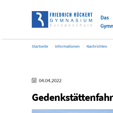
Direkt
Direkt
Direkt
Direkt
zum
zum
zur
zum
Das
Inhalt
Hauptmenu
Suche
Footer
Gymn
(Eingabetaste)
(Eingabetaste)
(Eingabetaste)
(Eingabetaste)
Startseite
Informationen
Nachrichten
04.04.2022
Gedenkstättenfahr