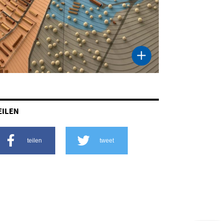
EILEN
teilen
tweet