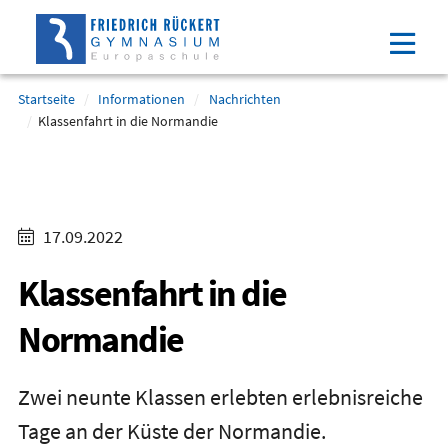
Direkt
Direkt
Direkt
Direkt
zum
zum
zur
zum
Inhalt
Hauptmenu
Suche
Footer
(Eingabetaste)
(Eingabetaste)
(Eingabetaste)
(Eingabetaste)
Startseite
Informationen
Nachrichten
Klassenfahrt in die Normandie
17.09.2022
Klassenfahrt in die
Normandie
Zwei neunte Klassen erlebten erlebnisreiche
Tage an der Küste der Normandie.