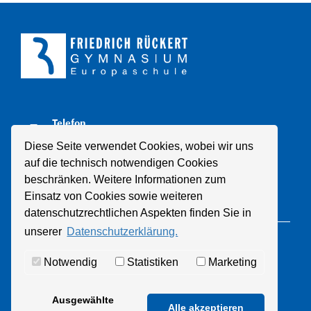
Telefon
+49 211 8998310
Diese Seite verwendet Cookies, wobei wir uns
auf die technisch notwendigen Cookies
E-Mail
beschränken. Weitere Informationen zum
Mail schreiben
Einsatz von Cookies sowie weiteren
datenschutzrechtlichen Aspekten finden Sie in
unserer
Datenschutzerklärung.
© 2021 Friedrich-Rückert-Gymnasium
Notwendig
Statistiken
Marketing
Datenschutz
Impressum
Ausgewählte
Alle akzeptieren