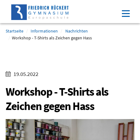
Direkt
Direkt
Direkt
Direkt
zum
zum
zur
zum
Inhalt
Hauptmenu
Suche
Footer
(Eingabetaste)
(Eingabetaste)
(Eingabetaste)
(Eingabetaste)
Startseite
Informationen
Nachrichten
Workshop - T-Shirts als Zeichen gegen Hass
19.05.2022
Workshop - T-Shirts als
Zeichen gegen Hass