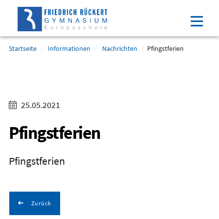
Direkt
Direkt
Direkt
Direkt
zum
zum
zur
zum
Inhalt
Hauptmenu
Suche
Footer
(Eingabetaste)
(Eingabetaste)
(Eingabetaste)
(Eingabetaste)
Startseite
Informationen
Nachrichten
Pfingstferien
25.05.2021
Pfingstferien
Pfingstferien
Zurück