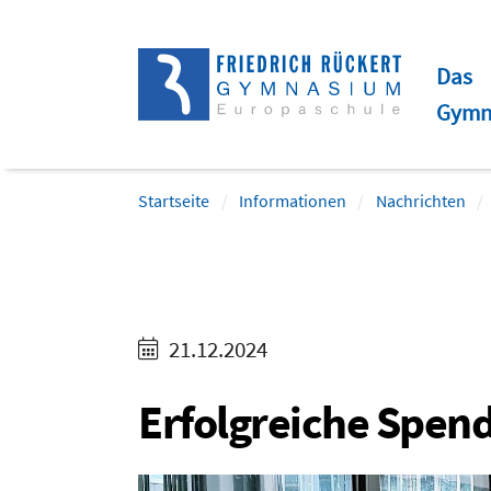
Direkt
Direkt
Direkt
Direkt
zum
zum
zur
zum
Das
Inhalt
Hauptmenu
Suche
Footer
Gymn
(Eingabetaste)
(Eingabetaste)
(Eingabetaste)
(Eingabetaste)
Startseite
Informationen
Nachrichten
21.12.2024
Erfolgreiche Spen