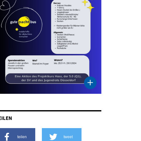
EILEN
teilen
tweet