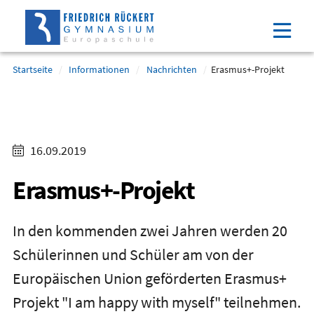
Direkt
Direkt
Direkt
Direkt
zum
zum
zur
zum
Inhalt
Hauptmenu
Suche
Footer
(Eingabetaste)
(Eingabetaste)
(Eingabetaste)
(Eingabetaste)
Startseite
Informationen
Nachrichten
Erasmus+-Projekt
16.09.2019
Erasmus+-Projekt
In den kommenden zwei Jahren werden 20
Schülerinnen und Schüler am von der
Europäischen Union geförderten Erasmus+
Projekt "I am happy with myself" teilnehmen.