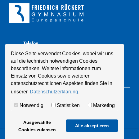
Telefon
+49 211 8998310
Diese Seite verwendet Cookies, wobei wir uns
auf die technisch notwendigen Cookies
E-Mail
beschränken. Weitere Informationen zum
Mail schreiben
Einsatz von Cookies sowie weiteren
datenschutzrechtlichen Aspekten finden Sie in
unserer
Datenschutzerklärung.
© 2021 Friedrich-Rückert-Gymnasium
Notwendig
Statistiken
Marketing
Datenschutz
Impressum
Ausgewählte
Alle akzeptieren
Cookies zulassen