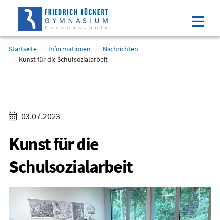
Direkt
Direkt
Direkt
Direkt
zum
zum
zur
zum
Inhalt
Hauptmenu
Suche
Footer
(Eingabetaste)
(Eingabetaste)
(Eingabetaste)
(Eingabetaste)
Startseite
Informationen
Nachrichten
Kunst für die Schulsozialarbeit
03.07.2023
Kunst für die
Schulsozialarbeit