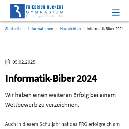
Direkt
Direkt
Direkt
Direkt
zum
zum
zur
zum
Inhalt
Hauptmenu
Suche
Footer
(Eingabetaste)
(Eingabetaste)
(Eingabetaste)
(Eingabetaste)
Startseite
Informationen
Nachrichten
Informatik-Biber 2024
05.02.2025
Informatik-Biber 2024
Wir haben einen weiteren Erfolg bei einem
Wettbewerb zu verzeichnen.
Auch in diesem Schuljahr hat das FRG erfolgreich am