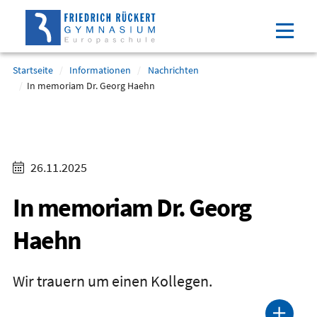
Direkt
Direkt
Direkt
Direkt
zum
zum
zur
zum
Inhalt
Hauptmenu
Suche
Footer
(Eingabetaste)
(Eingabetaste)
(Eingabetaste)
(Eingabetaste)
Startseite
Informationen
Nachrichten
In memoriam Dr. Georg Haehn
26.11.2025
In memoriam Dr. Georg
Haehn
Wir trauern um einen Kollegen.