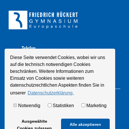
Telefon
+49 211 8998310
Diese Seite verwendet Cookies, wobei wir uns
auf die technisch notwendigen Cookies
E-Mail
beschränken. Weitere Informationen zum
Mail schreiben
Einsatz von Cookies sowie weiteren
datenschutzrechtlichen Aspekten finden Sie in
unserer
Datenschutzerklärung.
© 2021 Friedrich-Rückert-Gymnasium
Notwendig
Statistiken
Marketing
Datenschutz
Impressum
Ausgewählte
Alle akzeptieren
Cookies zulassen