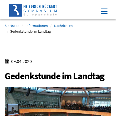
Direkt
Direkt
Direkt
Direkt
zum
zum
zur
zum
Inhalt
Hauptmenu
Suche
Footer
(Eingabetaste)
(Eingabetaste)
(Eingabetaste)
(Eingabetaste)
Startseite
Informationen
Nachrichten
Gedenkstunde im Landtag
09.04.2020
Gedenkstunde im Landtag