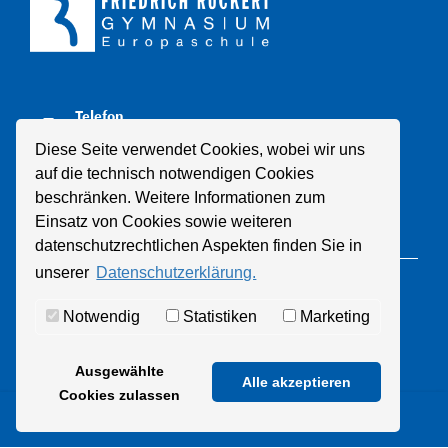
Telefon
+49 211 8998310
Diese Seite verwendet Cookies, wobei wir uns
auf die technisch notwendigen Cookies
E-Mail
beschränken. Weitere Informationen zum
Mail schreiben
Einsatz von Cookies sowie weiteren
datenschutzrechtlichen Aspekten finden Sie in
unserer
Datenschutzerklärung.
© 2021 Friedrich-Rückert-Gymnasium
Notwendig
Statistiken
Marketing
Datenschutz
Impressum
Ausgewählte
Alle akzeptieren
Cookies zulassen