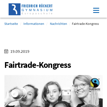
Direkt
Direkt
Direkt
Direkt
zum
zum
zur
zum
Inhalt
Hauptmenu
Suche
Footer
(Eingabetaste)
(Eingabetaste)
(Eingabetaste)
(Eingabetaste)
Startseite
Informationen
Nachrichten
Fairtrade-Kongress
19.09.2019
Fairtrade-Kongress