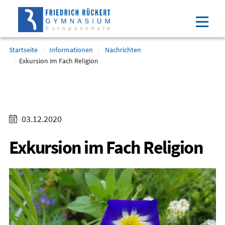
Direkt
Direkt
Direkt
Direkt
zum
zum
zur
zum
Inhalt
Hauptmenu
Suche
Footer
(Eingabetaste)
(Eingabetaste)
(Eingabetaste)
(Eingabetaste)
Startseite
Informationen
Nachrichten
Exkursion im Fach Religion
03.12.2020
Exkursion im Fach Religion