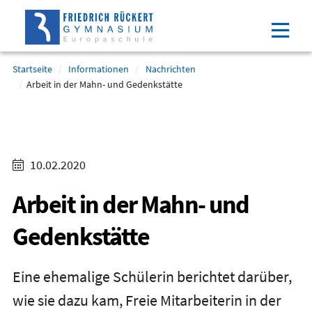
Direkt
Direkt
Direkt
Direkt
zum
zum
zur
zum
Inhalt
Hauptmenu
Suche
Footer
(Eingabetaste)
(Eingabetaste)
(Eingabetaste)
(Eingabetaste)
Startseite
Informationen
Nachrichten
Arbeit in der Mahn- und Gedenkstätte
10.02.2020
Arbeit in der Mahn- und
Gedenkstätte
Eine ehemalige Schülerin berichtet darüber,
wie sie dazu kam, Freie Mitarbeiterin in der