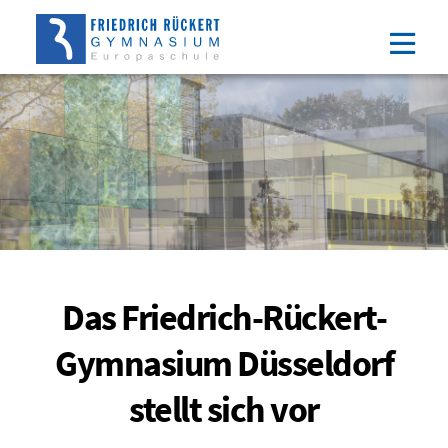
Direkt
Direkt
Direkt
Direkt
zum
zum
zur
zum
Inhalt
Hauptmenu
Suche
Footer
(Eingabetaste)
(Eingabetaste)
(Eingabetaste)
(Eingabetaste)
Das Friedrich-Rückert-
Gymnasium Düsseldorf
stellt sich vor